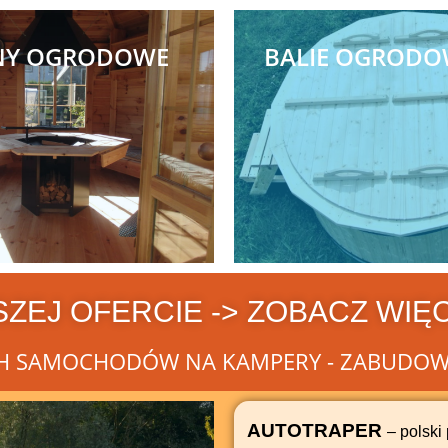
NY OGRODOWE
BALIE OGRODO
ZEJ OFERCIE -> ZOBACZ WIĘ
 SAMOCHODÓW NA KAMPERY - ZABUDOWY 
AUTOTRAPER
– polsk