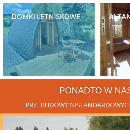
DOMKI LETNISKOWE
ALTA
PONADTO W NAS
PRZEBUDOWY NISTANDARDOWYCH