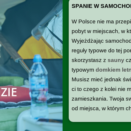
SPANIE W SAMOCHO
W Polsce nie ma przepi
pobyt w miejscach, w 
Wyjeżdżając samochode
reguły typowe do tej po
skorzystasz z
sauny
c
typowym
domkiem let
Musisz mieć jednak świ
ZIE
ci to czego z kolei nie
zamieszkania. Twoja s
od miejsca, w którym c