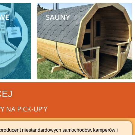
WE
SAUNY
CEJ
NA PICK-UP'Y
i producent niestandardowych samochodów, kamperów i