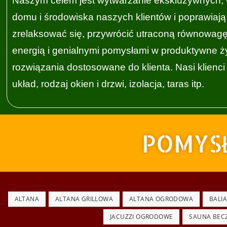
Naszym celem jest wytwarzanie ekskluzywnych, w
domu i środowiska naszych klientów i poprawiają
zrelaksować się, przywrócić utraconą równowagę 
energią i genialnymi pomysłami w produktywne ż
rozwiązania dostosowane do klienta. Nasi klienc
układ, rodzaj okien i drzwi, izolacja, taras itp.
ALTANA
ALTANA GRILLOWA
ALTANA OGRODOWA
BALI
JACUZZI OGRODOWE
SAUNA BEC