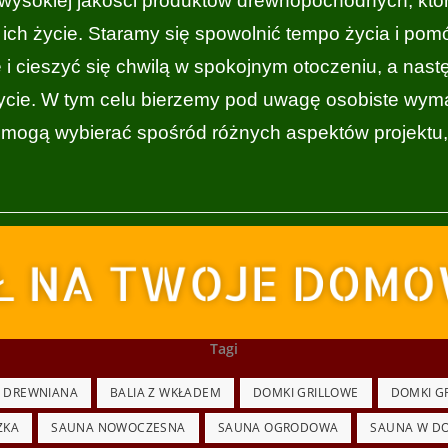
ysokiej jakości produktów drewnopochodnych, które
 ich życie. Staramy się spowolnić tempo życia i po
i cieszyć się chwilą w spokojnym otoczeniu, a nas
ycie. W tym celu bierzemy pod uwagę osobiste wyma
i mogą wybierać spośród różnych aspektów projektu, 
POMYSŁ NA TWOJE DOMOWE SPA
Tagi
A DREWNIANA
BALIA Z WKŁADEM
DOMKI GRILLOWE
DOMKI G
ZKA
SAUNA NOWOCZESNA
SAUNA OGRODOWA
SAUNA W D