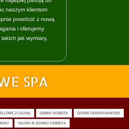
 najlepiej pasują do
móc naszym klientom
tępnie powrócić z nową
gania i oferujemy
takich jak wymiary,
RILLOWE Z SAUNĄ
DOMKI HOBBITA
DOMKI SKANDYNAWSKIE
OMKU
SAUNA W DOMKU HOBBITA