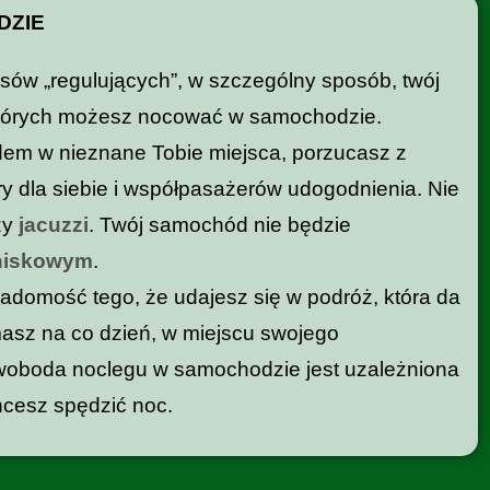
DZIE
sów „regulujących”, w szczególny sposób, twój
których możesz nocować w samochodzie.
m w nieznane Tobie miejsca, porzucasz z
ry dla siebie i współpasażerów udogodnienia. Nie
zy
jacuzzi
. Twój samochód nie będzie
niskowym
.
adomość tego, że udajesz się w podróż, która da
 masz na co dzień, w miejscu swojego
woboda noclegu w samochodzie jest uzależniona
hcesz spędzić noc.