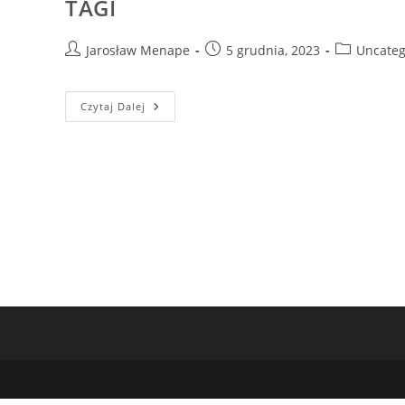
TAGI
Post
Post
Post
Jarosław Menape
5 grudnia, 2023
Uncateg
author:
published:
category:
TAGI
Czytaj Dalej