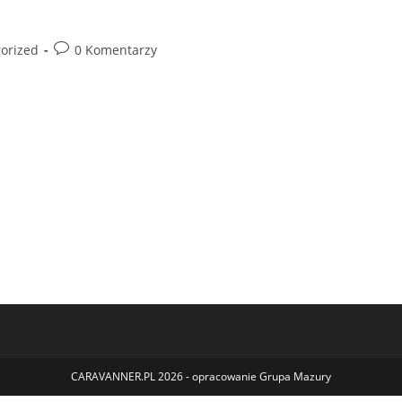
Post
orized
0 Komentarzy
comments:
CARAVANNER.PL 2026 - opracowanie
Grupa Mazury